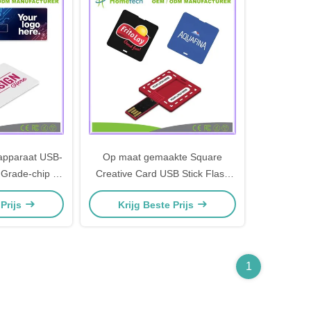
apparaat USB-
Op maat gemaakte Square
 Grade-chip en
Creative Card USB Stick Flash
rint
Memory Card 32GB 16GB 8GB
 Prijs
Krijg Beste Prijs
4GB 2GB USB Pen
1