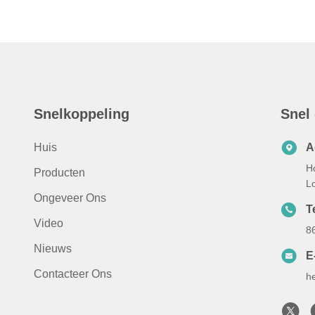
Snelkoppeling
Snel
Huis
A
H
Producten
L
Ongeveer Ons
Te
Video
8
Nieuws
E
Contacteer Ons
h