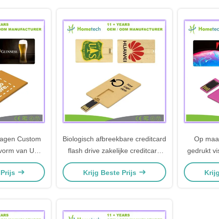
ragen Custom
Biologisch afbreekbare creditcard
Op maat
 vorm van USB
flash drive zakelijke creditcard
gedrukt vi
MB / 256MB /
USB flash drive gemakkelijk te
Drive Plas
 Prijs
Krijg Beste Prijs
Krij
B- 64GB
dragen
recla