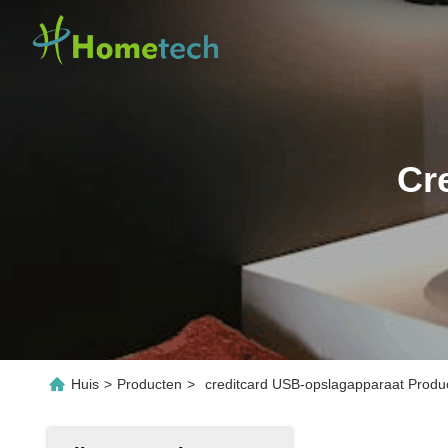
Cr
Huis
>
Producten
>
creditcard USB-opslagapparaat Produc