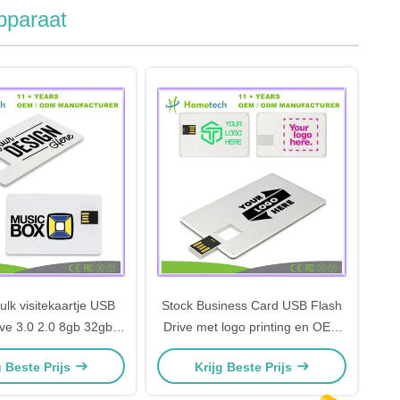
pparaat
lk visitekaartje USB
Stock Business Card USB Flash
ive 3.0 2.0 8gb 32gb
Drive met logo printing en OEM
b in elke kleur
aanvaard
g Beste Prijs
Krijg Beste Prijs