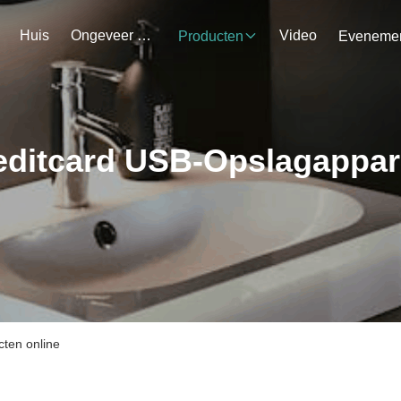
Huis
Ongeveer Ons
Video
Producten
editcard USB-Opslagappar
ten online