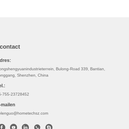
 contact
dres:
ongshengyuanindustrieterrein, Bulong-Road 339, Bantian,
onggang, Shenzhen, China
l.:
6-755-23728452
-mailen
elenguo@hometechsz.com