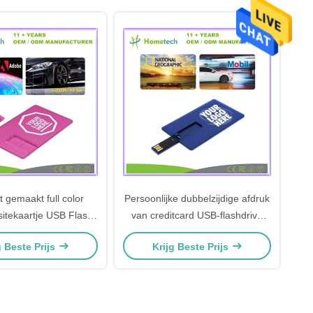
 gemaakt full color
Persoonlijke dubbelzijdige afdruk
sitekaartje USB Flash
van creditcard USB-flashdrive
tic Pendrive Populaire
met 128MB-256GB capaciteit
g Beste Prijs
Krijg Beste Prijs
me geheugenstick