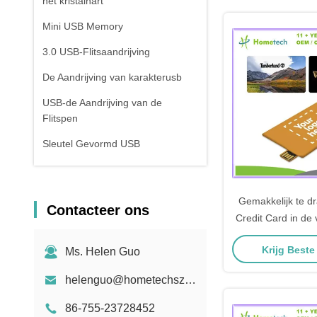
het kristalhart
Mini USB Memory
3.0 USB-Flitsaandrijving
De Aandrijving van karakterusb
USB-de Aandrijving van de
Flitspen
Sleutel Gevormd USB
De Bank van de lippenstiftmacht
De Flitsaandrijving van
Gemakkelijk te d
Contacteer ons
sleutelkoordusb
Credit Card in de
met uw logo 128
Krijg Beste
Ms. Helen Guo
512MB / 1G
helenguo@hometechsz.com
86-755-23728452