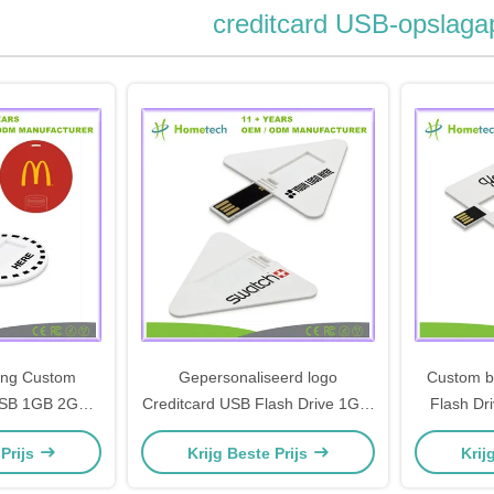
creditcard USB-opslaga
ting Custom
Gepersonaliseerd logo
Custom bu
USB 1GB 2GB
Creditcard USB Flash Drive 1GB-
Flash Dr
0 Flash Drive
32GB Capaciteit Plastic Stick
64g
 Prijs
Krijg Beste Prijs
Krij
Style USB 2.0