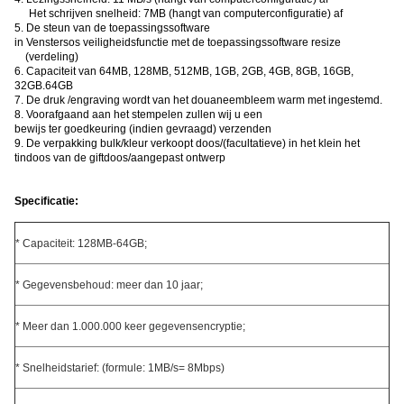
Het schrijven snelheid: 7MB (hangt van computerconfiguratie) af
5. De steun van de toepassingssoftware
in Venstersos veiligheidsfunctie met de toepassingssoftware resize
(verdeling)
6. Capaciteit van 64MB, 128MB, 512MB, 1GB, 2GB, 4GB, 8GB, 16GB,
32GB.64GB
7. De druk /engraving wordt van het douaneembleem warm met ingestemd.
8. Voorafgaand aan het stempelen zullen wij u een
bewijs ter goedkeuring (indien gevraagd) verzenden
9. De verpakking bulk/kleur verkoopt doos/(facultatieve) in het klein het
tindoos van de giftdoos/aangepast ontwerp
Specificatie:
* Capaciteit: 128MB-64GB;
* Gegevensbehoud: meer dan 10 jaar;
* Meer dan 1.000.000 keer gegevensencryptie;
* Snelheidstarief: (formule: 1MB/s= 8Mbps)