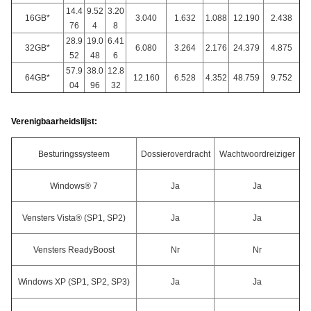
14.4
9.52
3.20
16GB*
3.040
1.632
1.088
12.190
2.438
76
4
8
28.9
19.0
6.41
32GB*
6.080
3.264
2.176
24.379
4.875
52
48
6
57.9
38.0
12.8
64GB*
12.160
6.528
4.352
48.759
9.752
04
96
32
Verenigbaarheidslijst:
Besturingssysteem
Dossieroverdracht
Wachtwoordreiziger
Windows® 7
Ja
Ja
Vensters Vista® (SP1, SP2)
Ja
Ja
Vensters ReadyBoost
Nr
Nr
Windows XP (SP1, SP2, SP3)
Ja
Ja