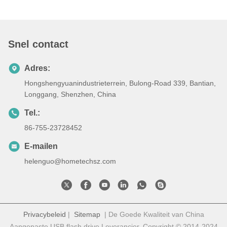
Snel contact
Adres:
Hongshengyuanindustrieterrein, Bulong-Road 339, Bantian,
Longgang, Shenzhen, China
Tel.:
86-755-23728452
E-mailen
helenguo@hometechsz.com
Privacybeleid
|
Sitemap
| De Goede Kwaliteit van China
Aangepaste USB flash drive Leverancier. Copyright © 2014-2024