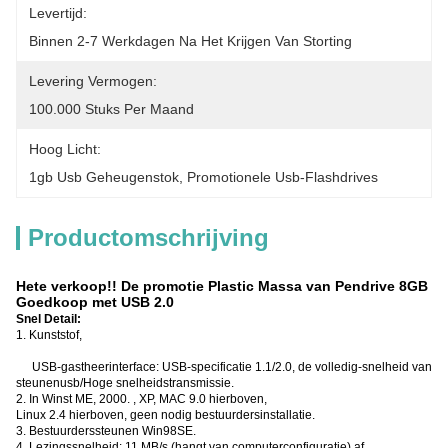
Levertijd:
Binnen 2-7 Werkdagen Na Het Krijgen Van Storting
Levering Vermogen:
100.000 Stuks Per Maand
Hoog Licht:
1gb Usb Geheugenstok
, 
Promotionele Usb-Flashdrives
Productomschrijving
Hete verkoop!! De promotie Plastic Massa van Pendrive 8GB
Goedkoop met USB 2.0
Snel Detail:
1. Kunststof,
USB-gastheerinterface: USB-specificatie 1.1/2.0, de volledig-snelheid van
steunenusb/Hoge snelheidstransmissie.
2. In Winst ME, 2000. , XP, MAC 9.0 hierboven,
Linux 2.4 hierboven, geen nodig bestuurdersinstallatie.
3. Bestuurderssteunen Win98SE.
4. Lezingssnelheid: 11 MB/s (hangt van computerconfiguratie) af