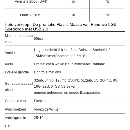
Vensters 2000 (SP4)
Ja
Nr
Linux v 2.6.x+
Ja
Nr
Hete verkoop!! De promotie Plastic Massa van Pendrive 8GB
Goedkoop met USB 2.0
Minimumordehoe
50pcs
veelheid
Hoge snelheid 2.0 interface Gelezen Snelheid: 8-
Versie
15MB/S schrijf Snelheid: 2-6MB/s
Kleur
Om het even welke kleur, matchable Pantone
Fysieke grootte
Controle met ons
32mb, 64mb, 128mb, 256mb, 512mb, 1G, 2G, 4G, 8G,
Geheugencapacit
16G, 32G, 64GB (verzeker
eiten
genoeg geheugen en goede flitsspaander)
Gemaakt van
Plastiek
Afdrukgebied
Voorzijde/Achter
Afdrukgrootte
25*10mm
Het