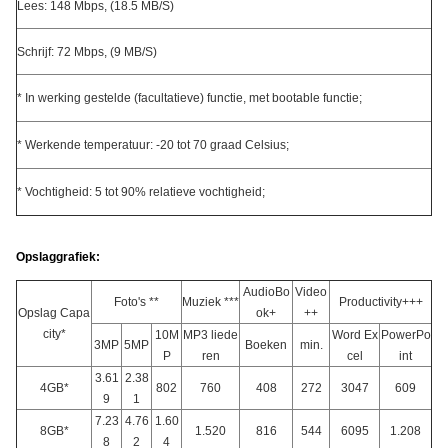
Lees: 148 Mbps, (18.5 MB/S)
Schrijf: 72 Mbps, (9 MB/S)
* In werking gestelde (facultatieve) functie, met bootable functie;
* Werkende temperatuur: -20 tot 70 graad Celsius;
* Vochtigheid: 5 tot 90% relatieve vochtigheid;
Opslaggrafiek:
AudioBo
Video
Foto's **
Muziek ***
Productivity+++
Opslag Capa
ok+
++
city*
10M
MP3 liede
Word Ex
PowerPo
3MP
5MP
Boeken
min.
P
ren
cel
int
3.61
2.38
4GB*
802
760
408
272
3047
609
9
1
7.23
4.76
1.60
8GB*
1.520
816
544
6095
1.208
8
2
4